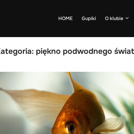
HOME
Gupiki
O klubie
ategoria:
piękno podwodnego świa