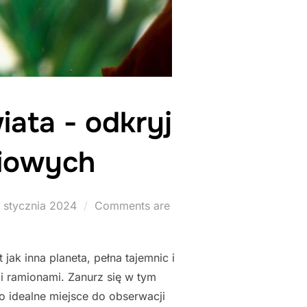
ata - odkryj
riowych
sted
 stycznia 2024
Comments are
n
k inna planeta, pełna tajemnic i
 ramionami. Zanurz się w tym
o idealne miejsce do obserwacji