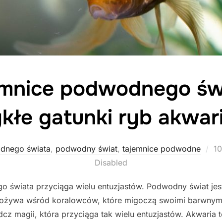
jemnice podwodnego świ
kłe gatunki ryb akwa
Po
dnego świata
,
podwodny świat
,
tajemnice podwodne
10
o
Disabled
wiata przyciąga wielu entuzjastów. Podwodny świat jest ja
ożywa wśród koralowców, które migoczą swoimi barwnymi
cz magii, która przyciąga tak wielu entuzjastów. Akwaria t