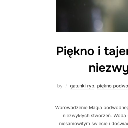
Piękno i ta
niezwy
by
gatunki ryb
,
piękno podwo
Wprowadzenie Magia podwodnego ś
niezwykłych stworzeń. Woda 
niesamowitym świecie i doświad