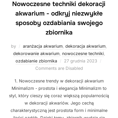
Nowoczesne techniki dekoracji
akwarium - odkryj niezwykłe
sposoby ozdabiania swojego
zbiornika
by
aranżacja akwarium
,
dekoracja akwarium
,
dekorowanie akwarium
,
nowoczesne techniki
,
Posted
ozdabianie zbiornika
27 grudnia 2023
on
Comments are Disabled
1. Nowoczesne trendy w dekoracji akwarium
Minimalizm - prostota i elegancja Minimalizm to
styl, który cieszy się coraz większą popularnością
w dekoracji akwariów. Jego cechą
charakterystyczną jest prostota form i minimalne
ilości ozdób. Dzięki temu, zbiornik wydaje się