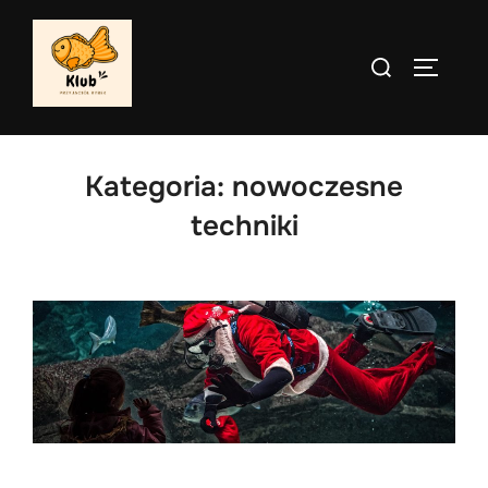
Skip
to
Search
TOGGLE
content
for:
Kategoria:
nowoczesne
techniki