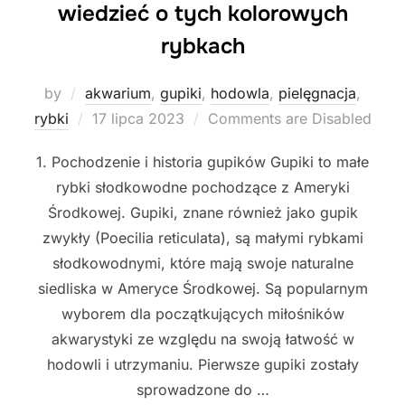
wiedzieć o tych kolorowych
rybkach
by
akwarium
,
gupiki
,
hodowla
,
pielęgnacja
,
Posted
rybki
17 lipca 2023
Comments are Disabled
on
1. Pochodzenie i historia gupików Gupiki to małe
rybki słodkowodne pochodzące z Ameryki
Środkowej. Gupiki, znane również jako gupik
zwykły (Poecilia reticulata), są małymi rybkami
słodkowodnymi, które mają swoje naturalne
siedliska w Ameryce Środkowej. Są popularnym
wyborem dla początkujących miłośników
akwarystyki ze względu na swoją łatwość w
hodowli i utrzymaniu. Pierwsze gupiki zostały
sprowadzone do …