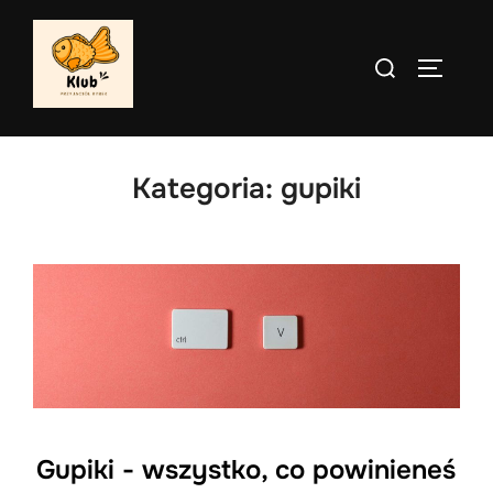
Skip
to
Search
TOGGLE
content
for:
Kategoria:
gupiki
Gupiki - wszystko, co powinieneś